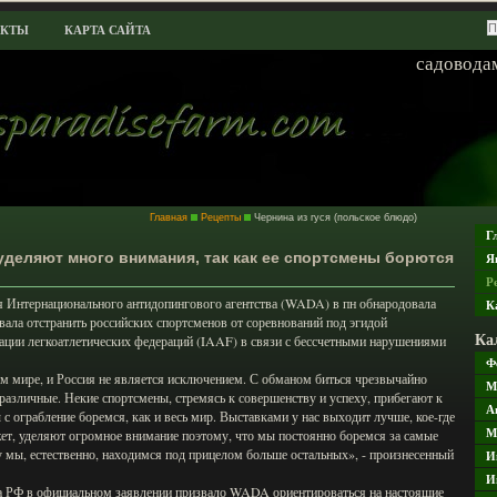
АКТЫ
КАРТА САЙТА
садоводам
Главная
Рецепты
Чернина из гуся (польское блюдо)
Г
уделяют много внимания, так как ее спортсмены борются
Я
Р
 Интернационального антидопингового агентства (WADA) в пн обнародовала
К
вала отстранить российских спортсменов от соревнований под эгидой
Ка
ации легкоатлетических федераций (IAAF) в связи с бессчетными нарушениями
Ф
ем мире, и Россия не является исключением. С обманом биться чрезвычайно
М
различные. Некие спортсмены, стремясь к совершенству и успеху, прибегают к
А
с ограбление боремся, как и весь мир. Выставками у нас выходит лучше, кое-где
М
жет, уделяют огромное внимание поэтому, что мы постоянно боремся за самые
 мы, естественно, находимся под прицелом больше остальных», - произнесенный
И
И
а РФ в официальном заявлении призвало WADA ориентироваться на настоящие