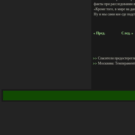
факты при расследовании в
«Кроме того, в мире на да
Ну и мы сами кое-где подс
« Пред.
След. »
>>
Спасители предостерегл
>>
Москвина: Темпераментн