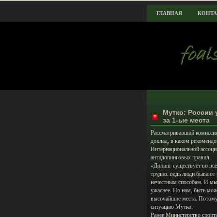
ГЛАВНАЯ
КОНТ
Мутко: России 
за 1-ые места
Рассматривавший комиссия
доклад, в каком рекомендо
Интернациональной ассоци
антидопинговых правил.
«Допинг существует во вс
трудно, ведь люди бывают 
нечестным способам. И мы 
ужаснее. Но нам, быть мо
высочайшие места. Потому
ситуацию Мутко.
Ранее Министерство спорт