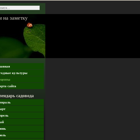
 на заметку
лавная
годные культуры
ецепты
арта сайта
лендарь садовода
евраль
арт
прель
ай
юнь
юль