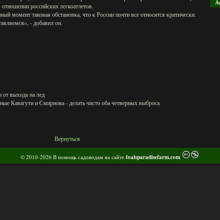
А
 отношении российских легкоатлетов.
нный момент таковая обстановка, что к России почти все относятся критически.
тавляемся», - добавил он.
и от выхода на лед
ые Кавагути и Смирнова - делать чисто оба четверных выброса
Вернуться
© 2010-2026 В помощь садоводам на сайте
foalsparadisefarm.com